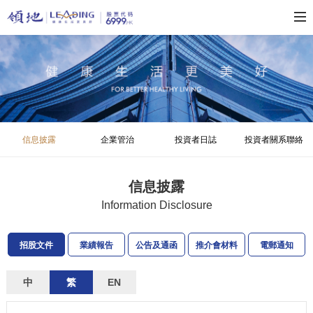
信息披露
企業管治
投資者日誌
投資者關系聯絡
信息披露
Information Disclosure
招股文件
業績報告
公告及通函
推介會材料
電郵通知
中
繁
EN