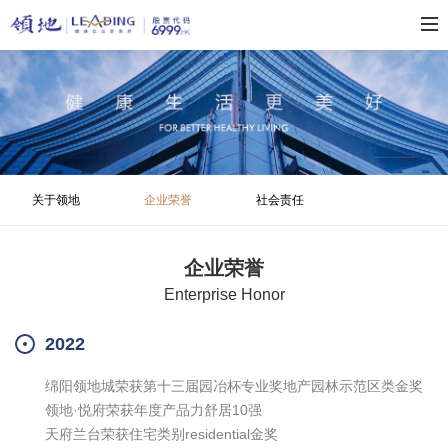
关于领地
企业荣誉
社会责任
企业荣誉
Enterprise Honor
2022
绵阳领地城荣获第十三届园冶杯专业奖地产园林示范区类金奖
领地·悦府荣获年度产品力舒居10强
天府兰台荣获住宅类别residential金奖