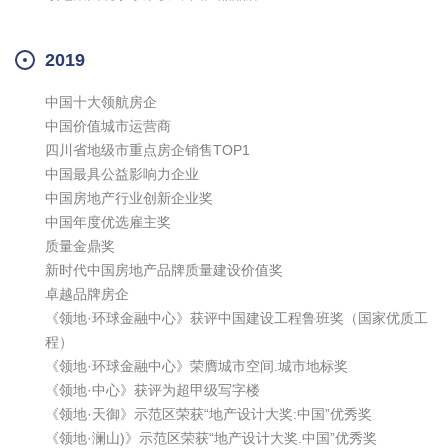
2019
中国十大领航房企
中国价值城市运营商
四川省地级市重点房企销售TOP1
中国最具公益影响力企业
中国房地产行业创新企业奖
中国年度优选雇主奖
质量金鼎奖
新时代中国房地产品牌质量建设价值奖
卓越品牌房企
《领地·环球金融中心》获评中国建设工程鲁班奖（国家优质工
程）
《领地·环球金融中心》荣膺城市空间.城市地标奖
《领地·中心》获评为超甲级写字楼
《领地·天御》示范区荣获“地产设计大奖:中国”优秀奖
《领地·澜山)》示范区荣获“地产设计大奖.中国”优秀奖