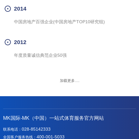
2014
中国房地产百强企业(中国房地产TOP10研究组)
2012
年度质量诚信典范企业50强
加载更多.....
MK国际-MK（中国）一站式体育服务官方网站
028-85142333
联系电话：
400-001-5033
全国客户服务热线：