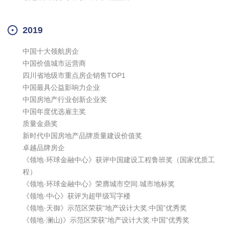
2019
中国十大领航房企
中国价值城市运营商
四川省地级市重点房企销售TOP1
中国最具公益影响力企业
中国房地产行业创新企业奖
中国年度优选雇主奖
质量金鼎奖
新时代中国房地产品牌质量建设价值奖
卓越品牌房企
《领地·环球金融中心》获评中国建设工程鲁班奖（国家优质工
程）
《领地·环球金融中心》荣膺城市空间.城市地标奖
《领地·中心》获评为超甲级写字楼
《领地·天御》示范区荣获“地产设计大奖:中国”优秀奖
《领地·澜山)》示范区荣获“地产设计大奖.中国”优秀奖