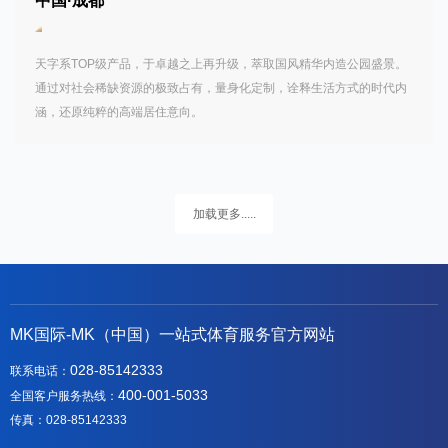
中国·成都
天字系TOP级产品，于卓越之上再升级，萃取国风精华内造公园盛景。
通过对社会稀缺资源的极致占有，量身化定制，诠释生活方式的时代内
涵，还原纯粹的高端居住意向。
加载更多.....
MK国际-MK（中国）一站式体育服务官方网站
028-85142333
联系电话：
400-001-5033
全国客户服务热线：
传真：028-85142333